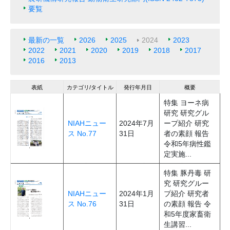
要覧
最新の一覧
2026
2025
2024
2023
2022
2021
2020
2019
2018
2017
2016
2013
表紙
カテゴリ/タイトル
発行年月日
概要
特集 ヨーネ病
研究 研究グル
NIAHニュー
2024年7月
ープ紹介 研究
ス No.77
31日
者の素顔 報告
令和5年病性鑑
定実施...
特集 豚丹毒 研
究 研究グルー
NIAHニュー
2024年1月
プ紹介 研究者
ス No.76
31日
の素顔 報告 令
和5年度家畜衛
生講習...