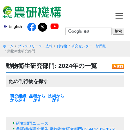
English
ホーム
プレスリリース・広報
刊行物
研究センター・部門別
動物衛生研究部門
動物衛生研究部門: 2024年の一覧
他の刊行物を探す
研究組織
品種から
技術から
から探す
探す
探す
本部
基盤技術研究本
北海道農業研究
東北農業研究セ
中日本農業研究
西日本農業研究
九州沖縄農業研
果樹茶業研究部
野菜花き研究部
畜産研究部門
動物衛生研究部
農村工学研究部
食品研究部門
生物機能利用研
作物研究部門
農業機械研究部
農業環境研究部
遺伝資源研究セ
植物防疫研究部
種苗管理センタ
生物系特定産業
米
麦類
大豆
いも類
雑穀・工芸作物
果樹
花・野菜
飼料作物
その他
最新の一覧
水田作
畑作
園芸・茶
畜産・草地
動物衛生
食品・健康
農村・経営
機械・情報技術
生産基盤・防災
気象・環境
病害虫・鳥獣害
バイオマス・エ
土壌肥料・根圏
放射能対策技術
部
センター
ンター
センター
センター
究センター
門
門
門
門
究部門
門
門
ンター
門
ー
技術研究支援セ
ネルギー
ンター
研究部門ニュース
農研機構研究報告 動物衛生研究部門(ISSN 2432-7875)