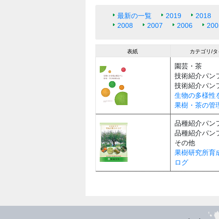
最新の一覧
2019
2018
2008
2007
2006
200
表紙
カテゴリ/
園芸・茶
技術紹介パン
技術紹介パン
生物の多様性
果樹・茶の管
品種紹介パン
品種紹介パン
その他
果樹研究所育
ログ