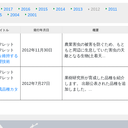
2017
2016
2015
2014
2013
2012
2011
5
2004
2001
タイトル
発行年月日
概要
フレット
農業害虫の被害を防ぐため、もと
フレット
2012年11月30日
もと周辺に生息していた害虫の天
を維持する
敵となる生物(土着天...
理技術
フレット
フレット
果樹研究所が育成した品種を紹介
2012年7月27日
します。 出願公表された品種を追
成品種カタ
加しました。...