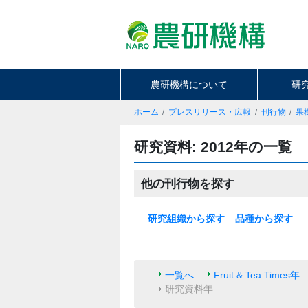
農研機構について
研
ホーム
プレスリリース・広報
刊行物
果
研究資料: 2012年の一覧
他の刊行物を探す
研究組織から探す
品種から探す
本部
基盤技術研究本部
北海道農業研究センター
東北農業研究センター
中日本農業研究センター
西日本農業研究センター
九州沖縄農業研究センター
果樹茶業研究部門
野菜花き研究部門
畜産研究部門
動物衛生研究部門
農村工学研究部門
食品研究部門
生物機能利用研究部門
作物研究部門
農業機械研究部門
農業環境研究部門
遺伝資源研究センター
植物防疫研究部門
種苗管理センター
生物系特定産業技術研究支援セ
米
麦類
大豆
いも類
雑穀・工芸作物
果樹
花・野菜
飼料作物
その他
ンター
一覧へ
Fruit & Tea Times年
研究資料年