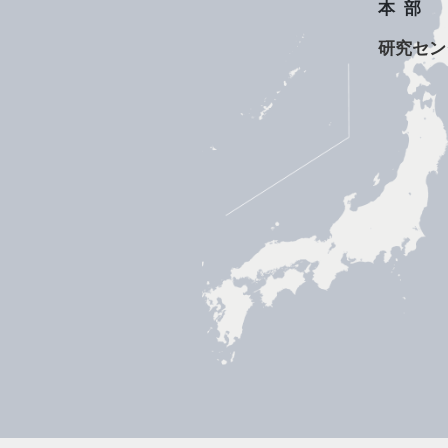
本部
研究セン