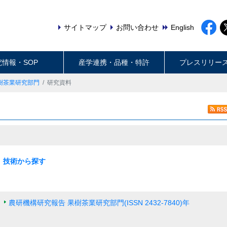
サイトマップ
お問い合わせ
English
究情報・SOP
産学連携・品種・特許
プレスリリー
樹茶業研究部門
研究資料
技術から探す
最新の一覧
水田作
畑作
園芸・茶
畜産・草地
動物衛生
食品・健康
農村・経営
機械・情報技術
生産基盤・防災
気象・環境
病害虫・鳥獣害
バイオマス・エネルギー
土壌肥料・根圏
放射能対策技術
農研機構研究報告 果樹茶業研究部門(ISSN 2432-7840)年