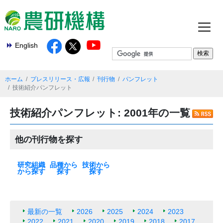
English
ホーム
プレスリリース・広報
刊行物
パンフレット
技術紹介パンフレット
技術紹介パンフレット: 2001年の一覧
他の刊行物を探す
研究組織
品種から
技術から
から探す
探す
探す
本部
基盤技術研究本
北海道農業研究
東北農業研究セ
中日本農業研究
西日本農業研究
九州沖縄農業研
果樹茶業研究部
野菜花き研究部
畜産研究部門
動物衛生研究部
農村工学研究部
食品研究部門
生物機能利用研
作物研究部門
農業機械研究部
農業環境研究部
遺伝資源研究セ
植物防疫研究部
種苗管理センタ
生物系特定産業
米
麦類
大豆
いも類
雑穀・工芸作物
果樹
花・野菜
飼料作物
その他
最新の一覧
水田作
畑作
園芸・茶
畜産・草地
動物衛生
食品・健康
農村・経営
機械・情報技術
生産基盤・防災
気象・環境
病害虫・鳥獣害
バイオマス・エ
土壌肥料・根圏
放射能対策技術
部
センター
ンター
センター
センター
究センター
門
門
門
門
究部門
門
門
ンター
門
ー
技術研究支援セ
ネルギー
ンター
最新の一覧
2026
2025
2024
2023
2022
2021
2020
2019
2018
2017