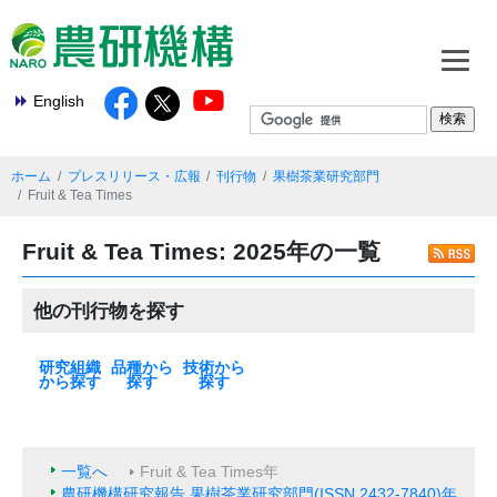
English
ホーム
プレスリリース・広報
刊行物
果樹茶業研究部門
Fruit & Tea Times
Fruit & Tea Times: 2025年の一覧
他の刊行物を探す
研究組織
品種から
技術から
から探す
探す
探す
本部
基盤技術研究本
北海道農業研究
東北農業研究セ
中日本農業研究
西日本農業研究
九州沖縄農業研
果樹茶業研究部
野菜花き研究部
畜産研究部門
動物衛生研究部
農村工学研究部
食品研究部門
生物機能利用研
作物研究部門
農業機械研究部
農業環境研究部
遺伝資源研究セ
植物防疫研究部
種苗管理センタ
生物系特定産業
米
麦類
大豆
いも類
雑穀・工芸作物
果樹
花・野菜
飼料作物
その他
最新の一覧
水田作
畑作
園芸・茶
畜産・草地
動物衛生
食品・健康
農村・経営
機械・情報技術
生産基盤・防災
気象・環境
病害虫・鳥獣害
バイオマス・エ
土壌肥料・根圏
放射能対策技術
部
センター
ンター
センター
センター
究センター
門
門
門
門
究部門
門
門
ンター
門
ー
技術研究支援セ
ネルギー
ンター
一覧へ
Fruit & Tea Times年
農研機構研究報告 果樹茶業研究部門(ISSN 2432-7840)年