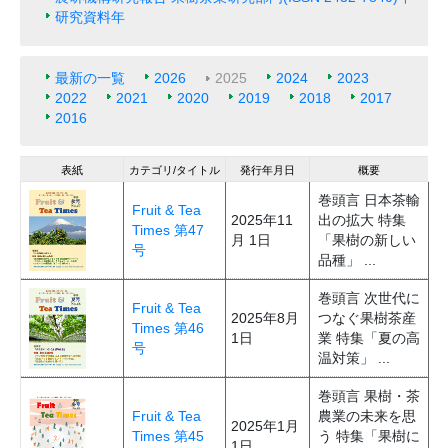
研究資料年
最新の一覧
2026
2025
2024
2023
2022
2021
2020
2019
2018
2017
2016
表紙
カテゴリ/タイトル
発行年月日
概要
巻頭言 日本茶輸
Fruit & Tea
2025年11
出の拡大 特集
Times 第47
月 1日
「果樹の新しい
号
品種」 ...
巻頭言 次世代に
Fruit & Tea
2025年8月
つなぐ果樹茶産
Times 第46
1日
業 特集「夏の高
号
温対策」 ...
巻頭言 果樹・茶
Fruit & Tea
農業の未来を思
2025年1月
Times 第45
う 特集「果樹に
1日