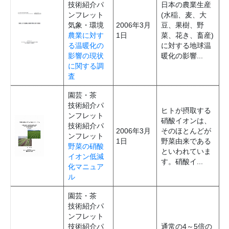
技術紹介パ
日本の農業生産
ンフレット
(水稲、麦、大
気象・環境
2006年3月
豆、果樹、野
農業に対す
1日
菜、花き、畜産)
る温暖化の
に対する地球温
影響の現状
暖化の影響...
に関する調
査
園芸・茶
技術紹介パ
ヒトが摂取する
ンフレット
硝酸イオンは、
技術紹介パ
2006年3月
そのほとんどが
ンフレット
1日
野菜由来である
野菜の硝酸
といわれていま
イオン低減
す。硝酸イ...
化マニュア
ル
園芸・茶
技術紹介パ
ンフレット
技術紹介パ
通常の4～5倍の