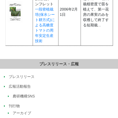
ンフレット
栽植密度で苗を
一段密植栽
2006年2月
植えて、第一花
培(保水シー
1日
房の果実のみを
ト耕方式)に
収穫して終了す
よる高糖度
る短期栽...
トマトの周
年安定生産
技術
プレスリリース・広報
プレスリリース
広報活動報告
農研機構SNS
刊行物
アーカイブ