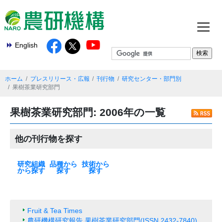
English
ホーム
プレスリリース・広報
刊行物
研究センター・部門別
果樹茶業研究部門
果樹茶業研究部門: 2006年の一覧
他の刊行物を探す
研究組織
品種から
技術から
から探す
探す
探す
本部
基盤技術研究本
北海道農業研究
東北農業研究セ
中日本農業研究
西日本農業研究
九州沖縄農業研
果樹茶業研究部
野菜花き研究部
畜産研究部門
動物衛生研究部
農村工学研究部
食品研究部門
生物機能利用研
作物研究部門
農業機械研究部
農業環境研究部
遺伝資源研究セ
植物防疫研究部
種苗管理センタ
生物系特定産業
米
麦類
大豆
いも類
雑穀・工芸作物
果樹
花・野菜
飼料作物
その他
最新の一覧
水田作
畑作
園芸・茶
畜産・草地
動物衛生
食品・健康
農村・経営
機械・情報技術
生産基盤・防災
気象・環境
病害虫・鳥獣害
バイオマス・エ
土壌肥料・根圏
放射能対策技術
部
センター
ンター
センター
センター
究センター
門
門
門
門
究部門
門
門
ンター
門
ー
技術研究支援セ
ネルギー
ンター
Fruit & Tea Times
農研機構研究報告 果樹茶業研究部門(ISSN 2432-7840)