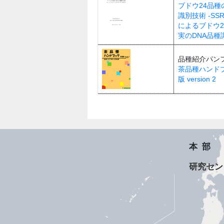
ブドウ24品種
識別技術 -SS
によるブドウ2
実のDNA品種
品種紹介パン
茶品種ハンドブ
版 version 2
本部
研究セン