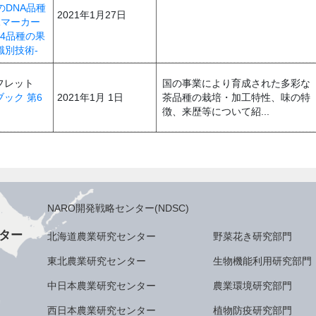
のDNA品種
2021年1月27日
Rマーカー
4品種の果
識別技術-
フレット
国の事業により育成された多彩な
ック 第6
2021年1月 1日
茶品種の栽培・加工特性、味の特
徴、来歴等について紹...
NARO開発戦略センター(NDSC)
ター
北海道農業研究センター
野菜花き研究部門
東北農業研究センター
生物機能利用研究部門
中日本農業研究センター
農業環境研究部門
西日本農業研究センター
植物防疫研究部門