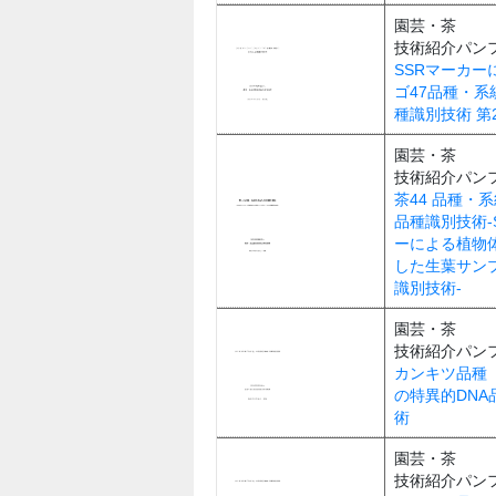
園芸・茶
技術紹介パン
SSRマーカー
ゴ47品種・系
種識別技術 第
園芸・茶
技術紹介パン
茶44 品種・系
品種識別技術-
ーによる植物
した生葉サン
識別技術-
園芸・茶
技術紹介パン
カンキツ品種
の特異的DNA
術
園芸・茶
技術紹介パン