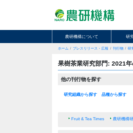
農研機構について
研
ホーム
プレスリリース・広報
刊行物
研
果樹茶業研究部門: 2021
他の刊行物を探す
研究組織から探す
品種から探す
本部
基盤技術研究本部
北海道農業研究センター
東北農業研究センター
中日本農業研究センター
西日本農業研究センター
九州沖縄農業研究センター
果樹茶業研究部門
野菜花き研究部門
畜産研究部門
動物衛生研究部門
農村工学研究部門
食品研究部門
生物機能利用研究部門
作物研究部門
農業機械研究部門
農業環境研究部門
遺伝資源研究センター
植物防疫研究部門
種苗管理センター
生物系特定産業技術研究支援セ
米
麦類
大豆
いも類
雑穀・工芸作物
果樹
花・野菜
飼料作物
その他
ンター
Fruit & Tea Times
農研機構研究