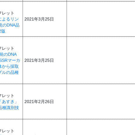
フレット
によるリン
2021年3月25日
統のDNA品
2版
フレット
統のDNA
SSRマーカ
2021年3月25日
体から採取
プルの品種
フレット
「あすき」
2021年2月26日
品種識別技
フレット