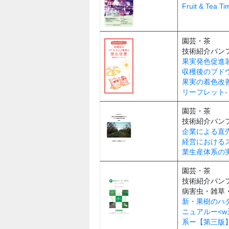
Fruit & Tea 
園芸・茶
技術紹介パン
果実発色促進
収穫後のブド
果実の着色改
リーフレット-
園芸・茶
技術紹介パン
企業による直
経営における
業生産体系の
園芸・茶
技術紹介パン
病害虫・雑草
新・果樹のハ
ニュアルー<w
系ー【第三版