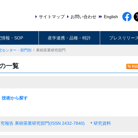
サイトマップ
お問い合わせ
English
究情報・SOP
産学連携・品種・特許
プレスリリー
究センター・部門別
果樹茶業研究部門
年の一覧
技術から探す
最新の一覧
水田作
畑作
園芸・茶
畜産・草地
動物衛生
食品・健康
農村・経営
機械・情報技術
生産基盤・防災
気象・環境
病害虫・鳥獣害
バイオマス・エネルギー
土壌肥料・根圏
放射能対策技術
報告 果樹茶業研究部門(ISSN 2432-7840)
研究資料