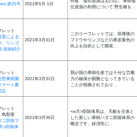
特集「遺伝資源は宝の山」 果樹遺
Times 第25号
2021年5月 1日
伝資源の利用について 野生種を...
フレット
このリーフレットでは、収穫後の
装置による
2021年3月31日
ブドウやリンゴなどの果皮着色の
ウ、リンゴ
向上を目的として開発...
善-技術紹介
フレット
我が国の果樹生産では十分な労働
売型果樹園
2021年3月31日
力の確保が困難となってきている
スマート農
ことが指摘されており...
実証
フレット
<w天>防除体系は、天敵を主体と
・鳥獣害
2021年3月30日
した新しい果樹ハダニ防除体系の
ダニ防除マ
概念です。経済性に...
天>防除体
】