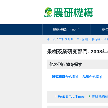
農研機構について
研
ホーム
プレスリリース・広報
刊行物
研
果樹茶業研究部門: 2008
他の刊行物を探す
研究組織から探す
品種から探す
本部
基盤技術研究本部
北海道農業研究センター
東北農業研究センター
中日本農業研究センター
西日本農業研究センター
九州沖縄農業研究センター
果樹茶業研究部門
野菜花き研究部門
畜産研究部門
動物衛生研究部門
農村工学研究部門
食品研究部門
生物機能利用研究部門
作物研究部門
農業機械研究部門
農業環境研究部門
遺伝資源研究センター
植物防疫研究部門
種苗管理センター
生物系特定産業技術研究支援セ
米
麦類
大豆
いも類
雑穀・工芸作物
果樹
花・野菜
飼料作物
その他
ンター
Fruit & Tea Times
農研機構研究