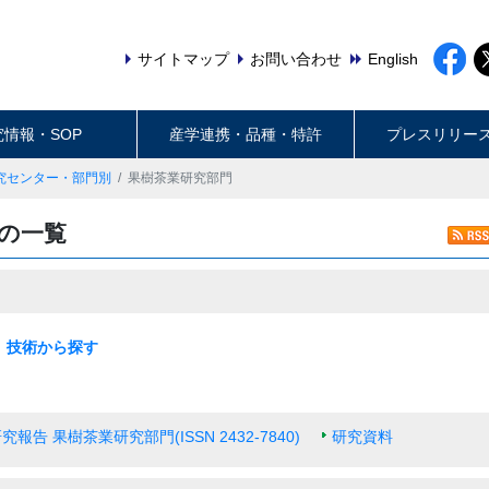
サイトマップ
お問い合わせ
English
究情報・SOP
産学連携・品種・特許
プレスリリー
究センター・部門別
果樹茶業研究部門
年の一覧
技術から探す
最新の一覧
水田作
畑作
園芸・茶
畜産・草地
動物衛生
食品・健康
農村・経営
機械・情報技術
生産基盤・防災
気象・環境
病害虫・鳥獣害
バイオマス・エネルギー
土壌肥料・根圏
放射能対策技術
報告 果樹茶業研究部門(ISSN 2432-7840)
研究資料