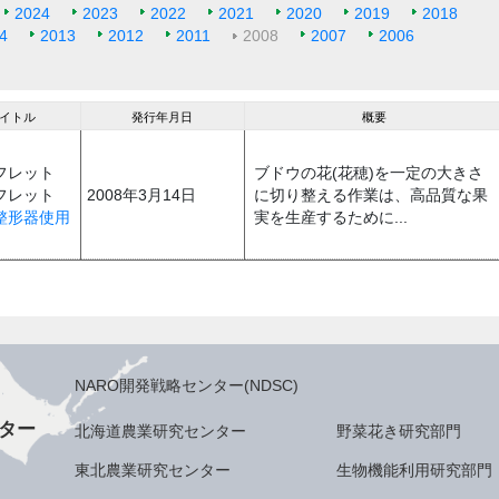
2024
2023
2022
2021
2020
2019
2018
4
2013
2012
2011
2008
2007
2006
タイトル
発行年月日
概要
フレット
ブドウの花(花穂)を一定の大きさ
フレット
2008年3月14日
に切り整える作業は、高品質な果
整形器使用
実を生産するために...
NARO開発戦略センター(NDSC)
ター
北海道農業研究センター
野菜花き研究部門
東北農業研究センター
生物機能利用研究部門