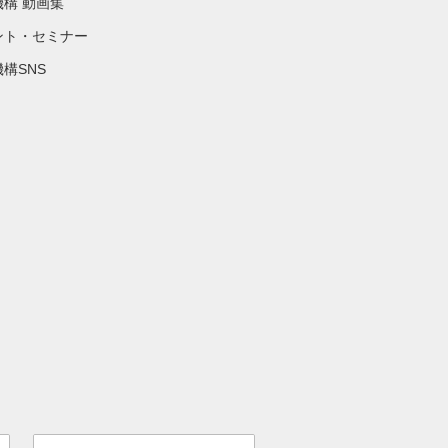
機構 動画集
ント・セミナー
構SNS