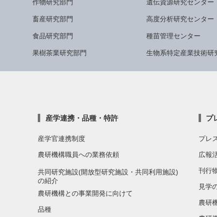
作物研究部門
遺伝資源研究センター
畜産研究部門
高度分析研究センター
食品研究部門
種苗管理センター
果樹茶業研究部門
生物系特定産業技術研
産学連携・品種・特許
プ
産学官連携制度
プレ
農研機構職員への業務依頼
広報
刊行
共同研究施設(開放型研究施設・共同利用施設)
の紹介
見学
農研機構との事業開発に向けて
農研
品種