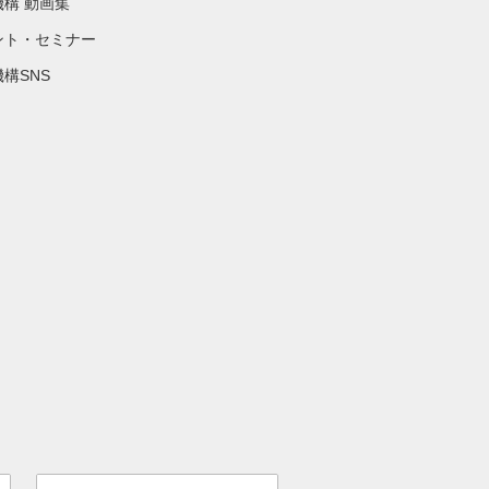
機構 動画集
ント・セミナー
構SNS