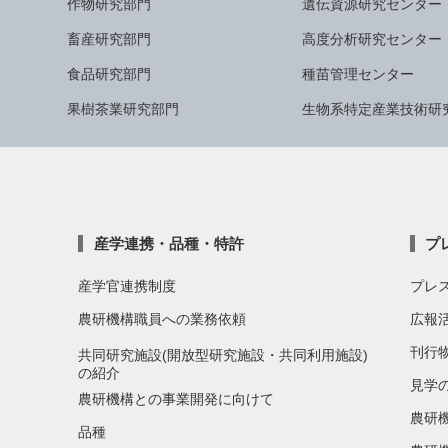
作物研究部門
遺伝資源研究センター
畜産研究部門
高度分析研究センター
食品研究部門
種苗管理センター
果樹茶業研究部門
生物系特定産業技術研
産学連携・品種・特許
プ
産学官連携制度
プレ
農研機構職員への業務依頼
広報
刊行
共同研究施設(開放型研究施設・共同利用施設)
の紹介
見学
農研機構との事業開発に向けて
農研
品種