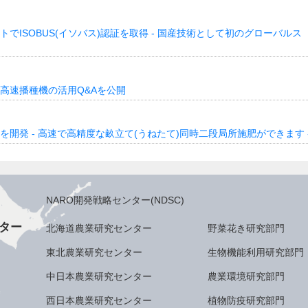
トでISOBUS(イソバス)認証を取得 - 国産技術として初のグローバルス
シ高速播種機の活用Q&Aを公開
を開発 - 高速で高精度な畝立て(うねたて)同時二段局所施肥ができます 
NARO開発戦略センター(NDSC)
ター
北海道農業研究センター
野菜花き研究部門
東北農業研究センター
生物機能利用研究部門
中日本農業研究センター
農業環境研究部門
西日本農業研究センター
植物防疫研究部門