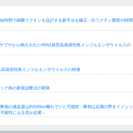
ら短時間で細菌ワクチンを設計する新手法を確立 - 生ワクチン開発の時間
県のハヤブサから検出されたH5N1亜型高病原性鳥インフルエンザウイルスの
内発生高病原性鳥インフルエンザウイルスの特徴
レック病の新規診断法の開発
豚熱の感染源は約500km離れていた可能性 - 豚熱は近隣の野生イノシシ
可能性にも注意が必要 -