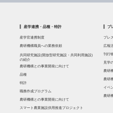
産学連携・品種・特許
プ
産学官連携制度
プレ
農研機構職員への業務依頼
広報
刊行
共同研究施設(開放型研究施設・共同利用施設)
の紹介
見学
農研機構との事業開発に向けて
農研
品種
農研
特許
イベ
職務作成プログラム
農研機
農研機構との事業開発に向けて
スマート農業施設供用推進プロジェクト