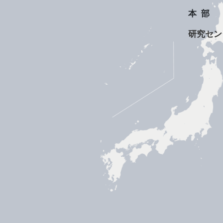
本部
研究セン