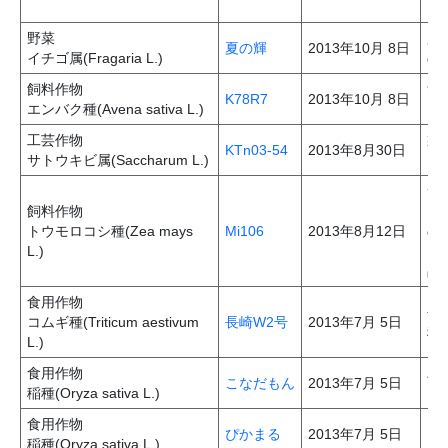
り
野菜
夏
夏の輝
2013年10月 8日
イチゴ属(Fragaria L.)
の
飼料作物
9
K78R7
2013年10月 8日
エンバク種(Avena sativa L.)
と
工芸作物
製
KTn03-54
2013年8月30日
サトウキビ属(Saccharum L.)
さ
サ
飼料作物
「
トウモロコシ種(Zea mays
Mi106
2013年8月12日
の
L.)
に
品
食用作物
長
コムギ種(Triticum aestivum
長崎W2号
2013年7月 5日
種
L.)
食用作物
パ
こなだもん
2013年7月 5日
稲種(Oryza sativa L.)
を
食用作物
ご
ぴかまる
2013年7月 5日
稲種(Oryza sativa L.)
ミ