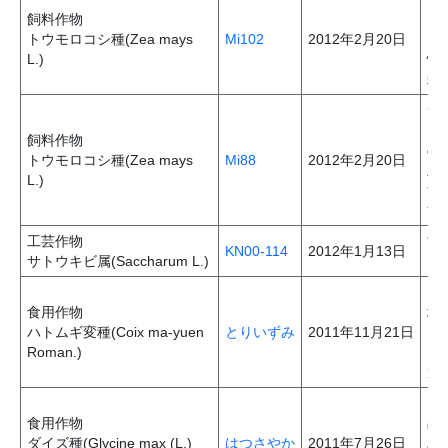
飼料作物
「
トウモロコシ種(Zea mays
Mi102
2012年2月20日
フ
L.)
性
雑
サ
「
飼料作物
の
トウモロコシ種(Zea mays
Mi88
2012年2月20日
及
L.)
す
す
工芸作物
甘
KN00-114
2012年1月13日
サトウキビ属(Saccharum L.)
う
「
食用作物
培
ハトムギ変種(Coix ma-yuen
とりいずみ
2011年11月21日
多
Roman.)
に
適
「
食用作物
品
ダイズ種(Glycine max (L.)
はつさやか
2011年7月26日
バ