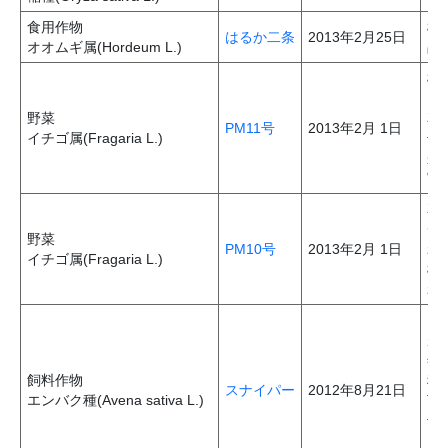
食用作物
極
はるか二条
2013年2月25日
オオムギ属(Hordeum L.)
品
桃
た
野菜
花
PM11号
2013年2月 1日
イチゴ属(Fragaria L.)
号」
来
実
花
チ
野菜
PM10号
2013年2月 1日
れる
イチゴ属(Fragaria L.)
様
れ
「
が
年
飼料作物
程
スナイパー
2012年8月21日
エンバク種(Avena sativa L.)
T
号
ン