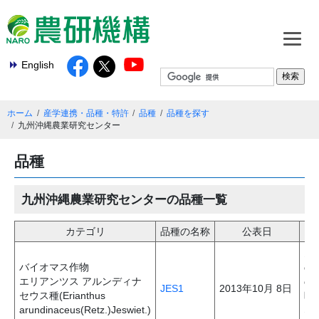
English
ホーム
産学連携・品種・特許
品種
品種を探す
九州沖縄農業研究センター
品種
九州沖縄農業研究センターの品種一覧
カテゴリ
品種の名称
公表日
多
バイオマス作物
の
エリアンツス アルンディナ
の
JES1
2013年10月 8日
セウス種(Erianthus
晩
arundinaceus(Retz.)Jeswiet.)
な