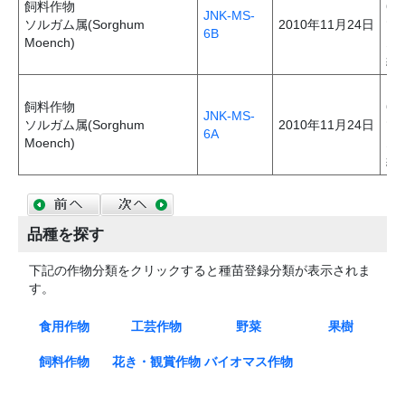
飼料作物
6
JNK-MS-
ソルガム属(Sorghum
2010年11月24日
で
6B
Moench)
ム
統
ソ
飼料作物
6
JNK-MS-
ソルガム属(Sorghum
2010年11月24日
で
6A
Moench)
ム
統
品種を探す
下記の作物分類をクリックすると種苗登録分類が表示されま
す。
食用作物
工芸作物
野菜
果樹
稲
小麦
大麦
大豆
ばれいしょ
さつまいも
そば
だったんそ
はとむぎ
アマランサ
ごま
なたね
さとうきび
てんさい
茶
桑
だいこん
ダイコン種×
ヤーコン
はくさい
レタス
ねぎ
キャベツ
たまねぎ
アスパラガ
アブラナ(在
トマト
なす
きゅうり
かぼちゃ
とうがらし
いちご
すいか
メロン
かんきつ
きんかん
りんご
なし
日本なし
西洋なし
くり
もも
すもも
あんず
うめ
ぶどう
かき
ブルベリー
飼料作物
花き・観賞作物
バイオマス作物
ば
ス
ケール ウィ
ス
来ナタネ)種
属
リディス変
イタリアン
ペレニアル
オーチャー
トールフェ
メドウフェ
フェストロ
ギニアグラ
しば
あかクロー
しろクロー
アルファル
とうもろこ
ソルガム
えん麦
アウェナ ス
きく
ばら
カーネーシ
つばき
アリウム カ
のあさがお
稲
さつまいも
いちご
アルストロ
ダリア
トレニア属
種
エリアンツ
ススキ属
アリウム ホラン
ディクム×アリ
ライグラス
ライグラス
ドグラス
スク
スク
リウム
ス
バ
バ
ファ
し
トリゴサ
ョン
エシウム
メリア属
ス アルンデ