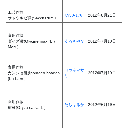
い
工芸作物
収
KY99-176
2012年8月21日
サトウキビ属(Saccharum L.)
さ
「
で
食用作物
り
ダイズ種(Glycine max (L.)
くろさやか
2012年7月19日
「
Merr.)
に
酵
「
食用作物
コガネマサ
や
カンショ種(Ipomoea batatas
2012年7月19日
リ
や
(L.) Lam.)
を
「
並
食用作物
に
たちはるか
2012年6月19日
稲種(Oryza sativa L.)
抗
る
と
サ