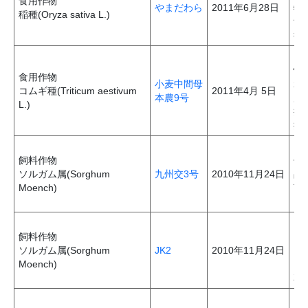
食用作物
やまだわら
2011年6月28日
特
稲種(Oryza sativa L.)
飯
待
「
性
食用作物
小麦中間母
れ
コムギ種(Triticum aestivum
2011年4月 5日
本農9号
展
L.)
抗
抗
ソ
飼料作物
伝
ソルガム属(Sorghum
九州交3号
2010年11月24日
品
Moench)
T
に
ソ
飼料作物
ダ
ソルガム属(Sorghum
JK2
2010年11月24日
1
Moench)
ダ
花
ソ