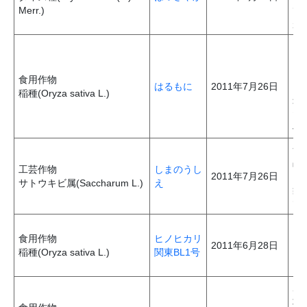
Merr.)
て
が
ト
る
に
食用作物
はるもに
2011年7月26日
ま
稲種(Oryza sativa L.)
米
た
へ
奄
品
工芸作物
しまのうし
2011年7月26日
い
サトウキビ属(Saccharum L.)
え
象
で
い
食用作物
ヒノヒカリ
リ
2011年6月28日
稲種(Oryza sativa L.)
関東BL1号
マ
ま
反
北