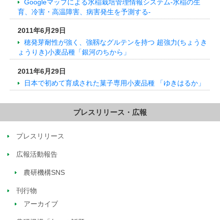
Googleマップによる水稲栽培管理情報システム-水稲の生
育、冷害・高温障害、病害発生を予測する-
2011年6月29日
穂発芽耐性が強く、強靱なグルテンを持つ 超強力(ちょうき
ょうりき)小麦品種「銀河のちから」
2011年6月29日
日本で初めて育成された菓子専用小麦品種 「ゆきはるか」
プレスリリース・広報
プレスリリース
広報活動報告
農研機構SNS
刊行物
アーカイブ